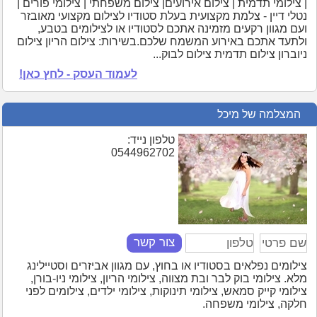
| צילומי תדמית | צילום אירועים| צילום משפחתי | צילומי פורים |
נטלי דיין - צלמת מקצועית בעלת סטודיו לצילום מקצועי מאובזר
ועם מגוון רקעים מזמינה אתכם לסטודיו או לצילומים בטבע,
ולתעד אתכם באירוע המשמח שלכם.בשירות: צילום הריון צילום
ניוברון צילום תדמית צילום לבוק...
לעמוד העסק - לחץ כאן!
המצלמה של מיכל
טלפון נייד:
0544962702
צור קשר
צילומים נפלאים בסטודיו או בחוץ, עם מגוון אביזרים וסטיילינג
מלא. צילומי בוק לבר ובת מצווה, צילומי הריון, צילומי ניו-בורן,
צילומי קייק סמאש, צילומי תינוקות, צילומי ילדים, צילומים לפני
חלקה, צילומי משפחה.