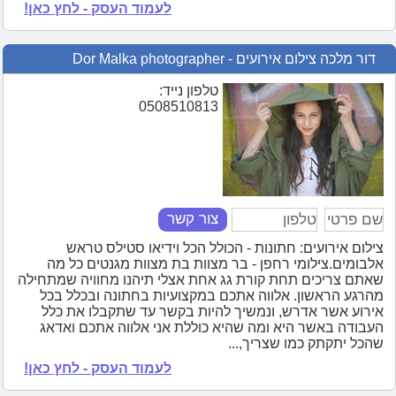
לעמוד העסק - לחץ כאן!
דור מלכה צילום אירועים - Dor Malka photographer
טלפון נייד:
0508510813
צור קשר
צילום אירועים: חתונות - הכולל הכל וידיאו סטילס טראש
אלבומים.צילומי רחפן - בר מצוות בת מצוות מגנטים כל מה
שאתם צריכים תחת קורת גג אחת אצלי תיהנו מחוויה שמתחילה
מהרגע הראשון. אלווה אתכם במקצועיות בחתונה ובכלל בכל
אירוע אשר אדרש, ונמשיך להיות בקשר עד שתקבלו את כלל
העבודה באשר היא ומה שהיא כוללת אני אלווה אתכם ואדאג
שהכל יתקתק כמו שצריך,...
לעמוד העסק - לחץ כאן!